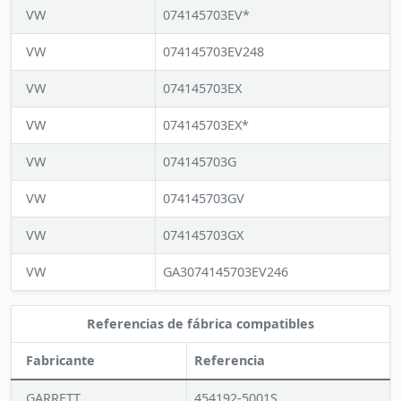
VW
074145703EV*
VW
074145703EV248
VW
074145703EX
VW
074145703EX*
VW
074145703G
VW
074145703GV
VW
074145703GX
VW
GA3074145703EV246
Referencias de fábrica compatibles
Fabricante
Referencia
GARRETT
454192-5001S