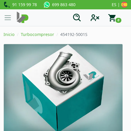
91 159 99 78
ES |
699 863 480
0
Inicio
Turbocompresor
454192-5001S