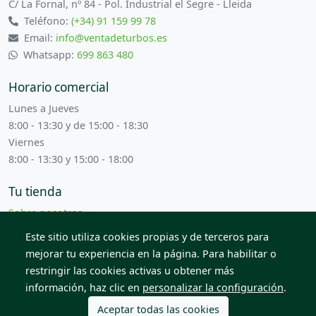
C/ La Fornal, nº 84 - Pol. Industrial el Segre - Lleida
Teléfono:
(+34) 91 159 99 78
Email:
info@ventadeturbos.es
Whatsapp:
699 863 480
Horario comercial
Lunes a Jueves
8:00 - 13:30 y de 15:00 - 18:30
Viernes
8:00 - 13:30 y 15:00 - 18:00
Tu tienda
Sobre nosotros
Términos y condiciones
Este sitio utiliza cookies propias y de terceros para
Contacta con nosotros
mejorar tu experiencia en la página. Para habilitar o
restringir las cookies activas u obtener más
información, haz clic en
personalizar la configuración
.
© 2026 Todos los derechos reservados. Venta de Piezas
2012 S.L.
Aceptar todas las cookies