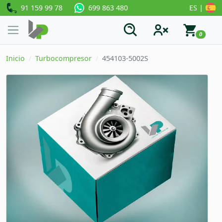
91 159 99 78
ES |
699 863 480
0
Inicio
Turbocompresor
454103-5002S