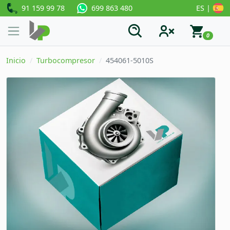
91 159 99 78
ES |
699 863 480
0
Inicio
Turbocompresor
454061-5010S