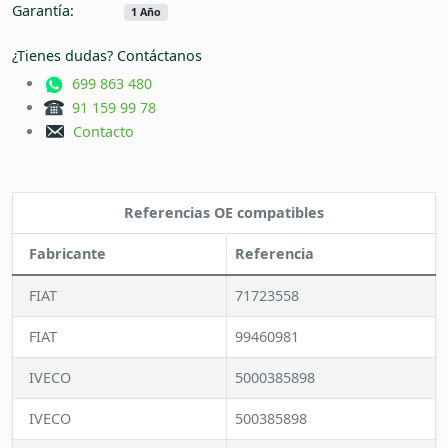
Garantía:
1 Año
¿Tienes dudas? Contáctanos
699 863 480
91 159 99 78
Contacto
Referencias OE compatibles
Fabricante
Referencia
FIAT
71723558
FIAT
99460981
IVECO
5000385898
IVECO
500385898