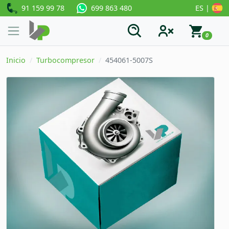
91 159 99 78
ES |
699 863 480
0
Inicio
Turbocompresor
454061-5007S