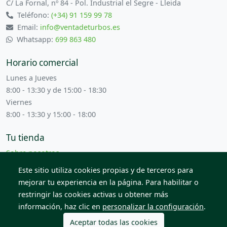
C/ La Fornal, nº 84 - Pol. Industrial el Segre - Lleida
Teléfono:
(+34) 91 159 99 78
Email:
info@ventadeturbos.es
Whatsapp:
699 863 480
Horario comercial
Lunes a Jueves
8:00 - 13:30 y de 15:00 - 18:30
Viernes
8:00 - 13:30 y 15:00 - 18:00
Tu tienda
Sobre nosotros
Términos y condiciones
Este sitio utiliza cookies propias y de terceros para
Contacta con nosotros
mejorar tu experiencia en la página. Para habilitar o
restringir las cookies activas u obtener más
información, haz clic en
personalizar la configuración
.
© 2026 Todos los derechos reservados. Venta de Piezas
2012 S.L.
Aceptar todas las cookies