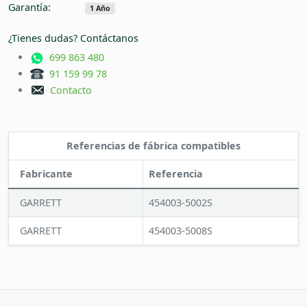
Garantía:
1 Año
¿Tienes dudas? Contáctanos
699 863 480
91 159 99 78
Contacto
Referencias de fábrica compatibles
Fabricante
Referencia
GARRETT
454003-5002S
GARRETT
454003-5008S