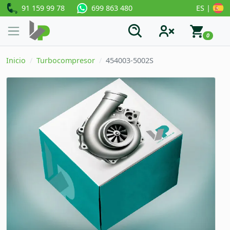
91 159 99 78
ES |
699 863 480
0
Inicio
Turbocompresor
454003-5002S