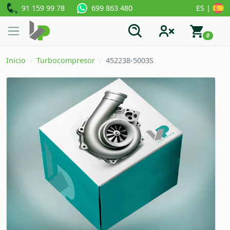
91 159 99 78
ES |
699 863 480
0
Inicio
Turbocompresor
452238-5003S