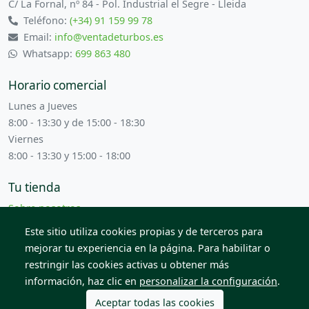
C/ La Fornal, nº 84 - Pol. Industrial el Segre - Lleida
Teléfono:
(+34) 91 159 99 78
Email:
info@ventadeturbos.es
Whatsapp:
699 863 480
Horario comercial
Lunes a Jueves
8:00 - 13:30 y de 15:00 - 18:30
Viernes
8:00 - 13:30 y 15:00 - 18:00
Tu tienda
Sobre nosotros
Términos y condiciones
Este sitio utiliza cookies propias y de terceros para
Contacta con nosotros
mejorar tu experiencia en la página. Para habilitar o
restringir las cookies activas u obtener más
información, haz clic en
personalizar la configuración
.
© 2026 Todos los derechos reservados. Venta de Piezas
2012 S.L.
Aceptar todas las cookies