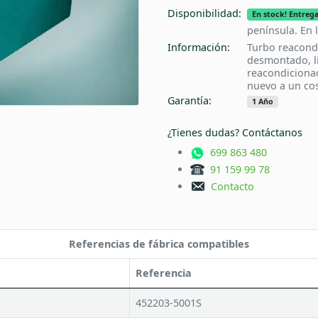
Disponibilidad:
En stock! Entrega
península. En 
Información:
Turbo reacond
desmontado, l
reacondiciona
nuevo a un cos
Garantía:
1 Año
¿Tienes dudas? Contáctanos
699 863 480
91 159 99 78
Contacto
Referencias de fábrica compatibles
Referencia
452203-5001S