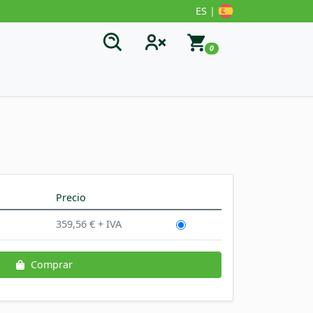
ES |
0
Precio
359,56 € + IVA
Comprar