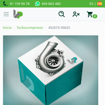
91 159 99 78
ES |
699 863 480
0
Inicio
Turbocompresor
452073-5002S