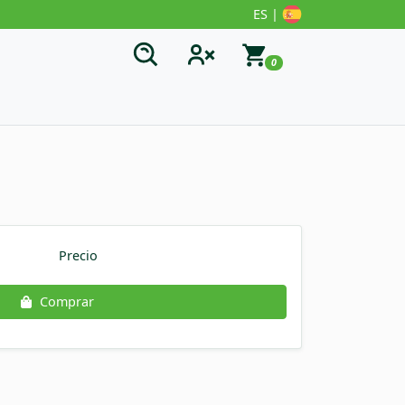
ES |
0
Precio
Comprar