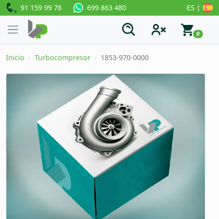
91 159 99 78
ES |
699 863 480
0
Inicio
Turbocompresor
1853-970-0000