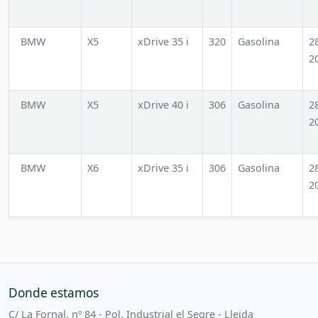
BMW
X5
xDrive 35 i
320
Gasolina
2
2
BMW
X5
xDrive 40 i
306
Gasolina
2
2
BMW
X6
xDrive 35 i
306
Gasolina
2
2
Donde estamos
C/ La Fornal, nº 84 - Pol. Industrial el Segre - Lleida