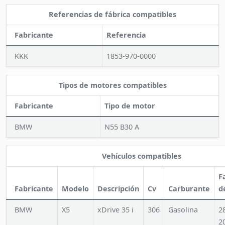
Referencias de fábrica compatibles
Fabricante
Referencia
KKK
1853-970-0000
Tipos de motores compatibles
Fabricante
Tipo de motor
BMW
N55 B30 A
Vehículos compatibles
F
Fabricante
Modelo
Descripción
Cv
Carburante
d
BMW
X5
xDrive 35 i
306
Gasolina
2
2