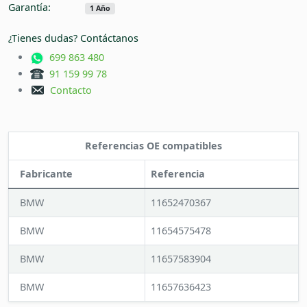
Garantía:
1 Año
¿Tienes dudas? Contáctanos
699 863 480
91 159 99 78
Contacto
Referencias OE compatibles
Fabricante
Referencia
BMW
11652470367
BMW
11654575478
BMW
11657583904
BMW
11657636423