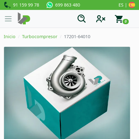
91 159 99 78
ES |
699 863 480
0
Inicio
Turbocompresor
17201-64010