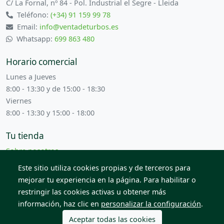
C/ La Fornal, nº 84 - Pol. Industrial el Segre - Lleida
Teléfono:
(+34) 91 159 99 78
Email:
info@ventadeturbos.es
Whatsapp:
699 863 480
Horario comercial
Lunes a Jueves
8:00 - 13:30 y de 15:00 - 18:30
Viernes
8:00 - 13:30 y 15:00 - 18:00
Tu tienda
Sobre nosotros
Términos y condiciones
Este sitio utiliza cookies propias y de terceros para
Contacta con nosotros
mejorar tu experiencia en la página. Para habilitar o
restringir las cookies activas u obtener más
información, haz clic en
personalizar la configuración
.
© 2026 Todos los derechos reservados. Venta de Piezas
2012 S.L.
Aceptar todas las cookies