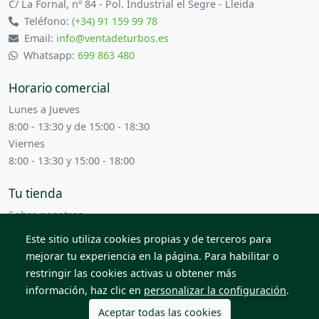
C/ La Fornal, nº 84 - Pol. Industrial el Segre - Lleida
Teléfono:
(+34) 91 159 99 78
Email:
info@ventadeturbos.es
Whatsapp:
699 863 480
Horario comercial
Lunes a Jueves
8:00 - 13:30 y de 15:00 - 18:30
Viernes
8:00 - 13:30 y 15:00 - 18:00
Tu tienda
Sobre nosotros
Términos y condiciones
Este sitio utiliza cookies propias y de terceros para
Contacta con nosotros
mejorar tu experiencia en la página. Para habilitar o
restringir las cookies activas u obtener más
información, haz clic en
personalizar la configuración
.
© 2026 Todos los derechos reservados. Venta de Piezas
2012 S.L.
Aceptar todas las cookies