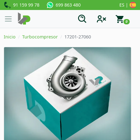
91 159 99 78
ES |
699 863 480
0
Inicio
Turbocompresor
17201-27060