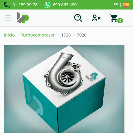
91 159 99 78
ES |
699 863 480
0
Inicio
Turbocompresor
17201-17020