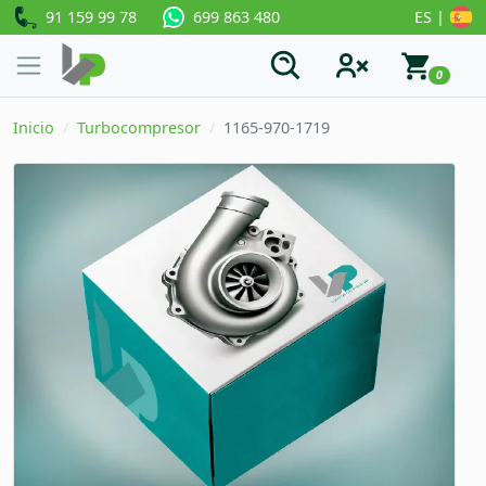
91 159 99 78
ES |
699 863 480
0
Inicio
Turbocompresor
1165-970-1719