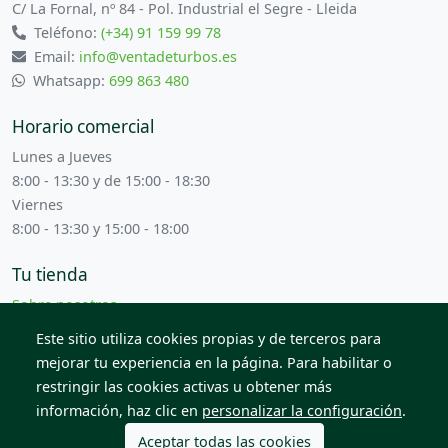
C/ La Fornal, nº 84 - Pol. Industrial el Segre - Lleida
Teléfono:
(+34) 91 159 99 78
Email:
info@ventadeturbos.es
Whatsapp:
699 863 480
Horario comercial
Lunes a Jueves
8:00 - 13:30 y de 15:00 - 18:30
Viernes
8:00 - 13:30 y 15:00 - 18:00
Tu tienda
Sobre nosotros
Términos y condiciones
Este sitio utiliza cookies propias y de terceros para
Contacta con nosotros
mejorar tu experiencia en la página. Para habilitar o
restringir las cookies activas u obtener más
información, haz clic en
personalizar la configuración
.
© 2026 Todos los derechos reservados. Venta de Piezas
2012 S.L.
Aceptar todas las cookies