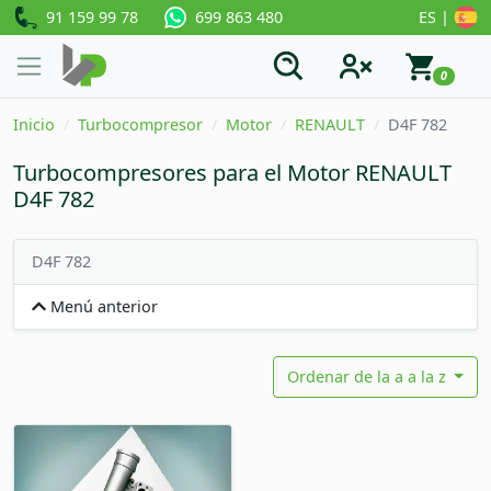
91 159 99 78
ES |
699 863 480
0
Inicio
Turbocompresor
Motor
RENAULT
D4F 782
Turbocompresores para el Motor RENAULT
D4F 782
D4F 782
Menú anterior
Ordenar de la a a la z