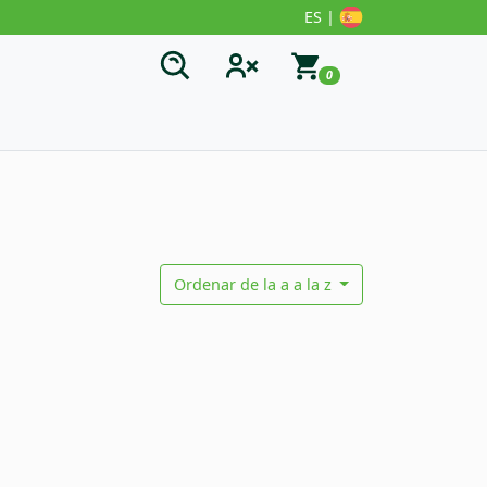
ES |
0
Ordenar de la a a la z