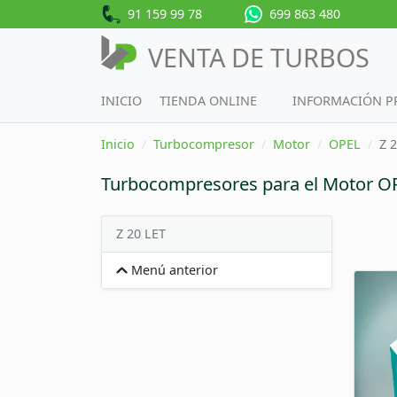
91 159 99 78
699 863 480
VENTA DE TURBOS
INICIO
TIENDA ONLINE
INFORMACIÓN 
Inicio
Turbocompresor
Motor
OPEL
Z 
Turbocompresores para el Motor O
Z 20 LET
Menú anterior