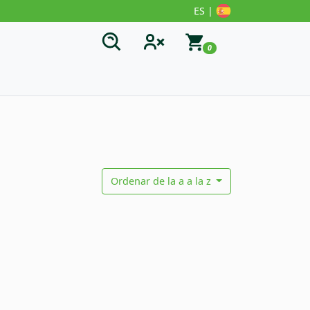
ES |
0
Ordenar de la a a la z