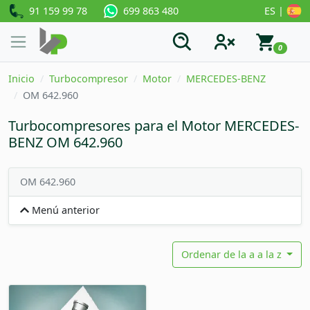
91 159 99 78
ES |
699 863 480
0
Inicio
Turbocompresor
Motor
MERCEDES-BENZ
OM 642.960
Turbocompresores para el Motor MERCEDES-
BENZ OM 642.960
OM 642.960
Menú anterior
Ordenar de la a a la z