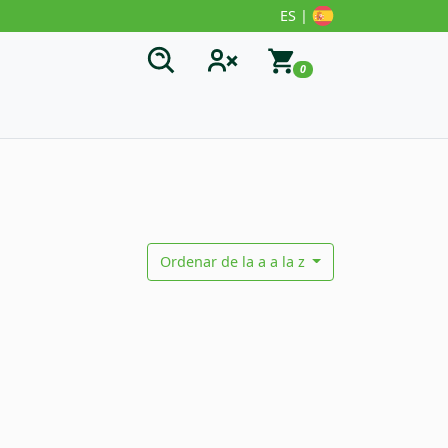
ES |
0
Ordenar de la a a la z