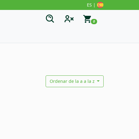
ES |
0
Ordenar de la a a la z