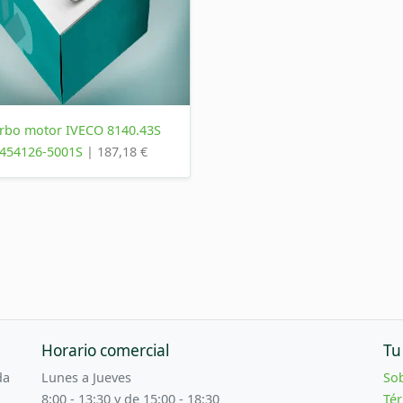
rbo motor IVECO 8140.43S
454126-5001S
| 187,18 €
Horario comercial
Tu
da
Lunes a Jueves
So
8:00 - 13:30 y de 15:00 - 18:30
Tér