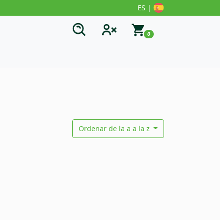
ES |
0
Ordenar de la a a la z