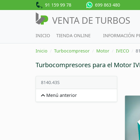
91 159 99 78
699 863 480
VENTA DE TURBOS
INICIO
TIENDA ONLINE
INFORMACIÓN 
Inicio
Turbocompresor
Motor
IVECO
8
Turbocompresores para el Motor I
8140.43S
Menú anterior