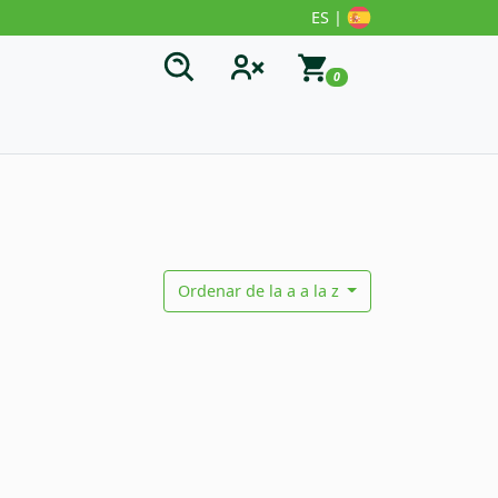
ES |
0
Ordenar de la a a la z