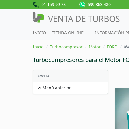
91 159 99 78
699 863 480
VENTA DE TURBOS
INICIO
TIENDA ONLINE
INFORMACIÓN 
Inicio
Turbocompresor
Motor
FORD
X
Turbocompresores para el Motor 
XWDA
Menú anterior