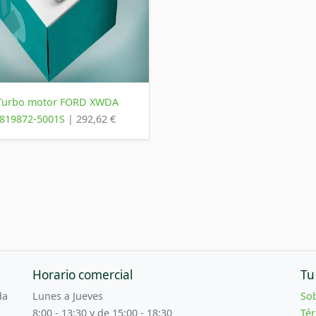
Turbo motor FORD XWDA
819872-5001S
| 292,62 €
Horario comercial
Tu
da
Lunes a Jueves
So
8:00 - 13:30 y de 15:00 - 18:30
Tér