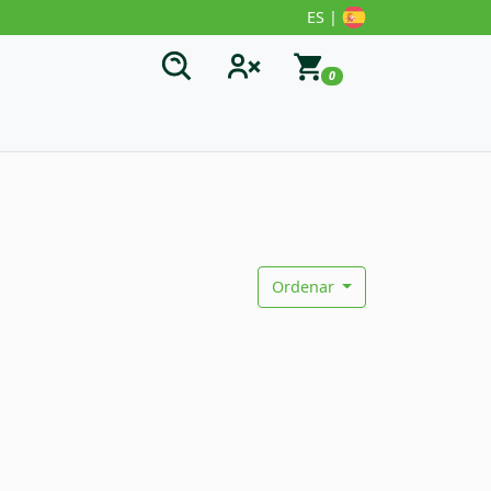
ES |
0
Ordenar