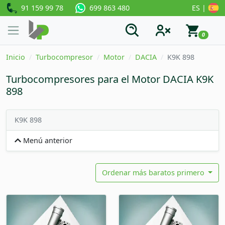
91 159 99 78
ES |
699 863 480
0
Inicio
Turbocompresor
Motor
DACIA
K9K 898
Turbocompresores para el Motor DACIA K9K
898
K9K 898
Menú anterior
Ordenar más baratos primero