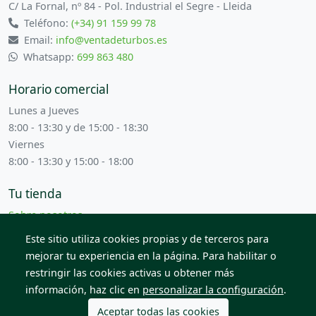
C/ La Fornal, nº 84 - Pol. Industrial el Segre - Lleida
Teléfono:
(+34) 91 159 99 78
Email:
info@ventadeturbos.es
Whatsapp:
699 863 480
Horario comercial
Lunes a Jueves
8:00 - 13:30 y de 15:00 - 18:30
Viernes
8:00 - 13:30 y 15:00 - 18:00
Tu tienda
Sobre nosotros
Términos y condiciones
Este sitio utiliza cookies propias y de terceros para
Contacta con nosotros
mejorar tu experiencia en la página. Para habilitar o
restringir las cookies activas u obtener más
información, haz clic en
personalizar la configuración
.
© 2026 Todos los derechos reservados. Venta de Piezas
2012 S.L.
Aceptar todas las cookies