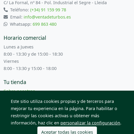
C/ La Fornal, nº 84 - Pol. Industrial el Segre - Lleida
Teléfono:
(+34) 91 159 99 78
Email:
info@ventadeturbos.es
Whatsapp:
699 863 480
Horario comercial
Lunes a Jueves
8:00 - 13:30 y de 15:00 - 18:30
Viernes
8:00 - 13:30 y 15:00 - 18:00
Tu tienda
Sobre nosotros
Términos y condiciones
Este sitio utiliza cookies propias y de terceros para
Contacta con nosotros
mejorar tu experiencia en la página. Para habilitar o
restringir las cookies activas u obtener más
información, haz clic en
personalizar la configuración
.
© 2026 Todos los derechos reservados. Venta de Piezas
2012 S.L.
Aceptar todas las cookies