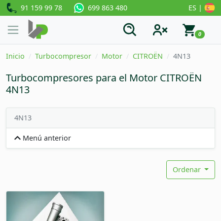
91 159 99 78
ES |
699 863 480
0
Inicio
Turbocompresor
Motor
CITROËN
4N13
Turbocompresores para el Motor CITROËN
4N13
4N13
Menú anterior
Ordenar