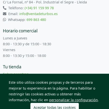
C/ La Fornal, nº 84 - Pol. Industrial el Segre - Lleida
Teléfono:
(+34) 91 159 99 78
Email:
info@ventadeturbos.es
Whatsapp:
699 863 480
Horario comercial
Lunes a Jueves
8:00 - 13:30 y de 15:00 - 18:30
Viernes
8:00 - 13:30 y 15:00 - 18:00
Tu tienda
Sobre nosotros
Términos y condiciones
Este sitio utiliza cookies propias y de terceros para
Contacta con nosotros
mejorar tu experiencia en la página. Para habilitar o
restringir las cookies activas u obtener más
información, haz clic en
personalizar la configuración
.
© 2026 Todos los derechos reservados. Venta de Piezas
2012 S.L.
Aceptar todas las cookies