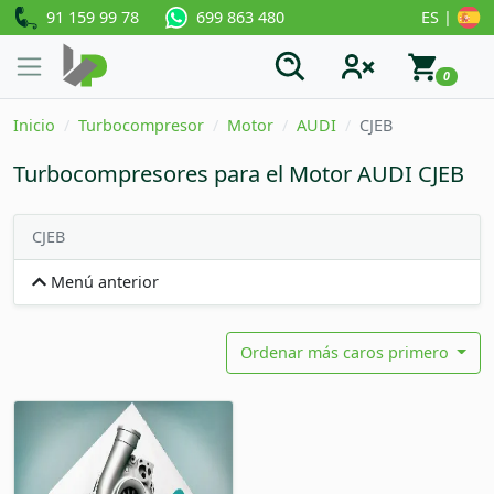
91 159 99 78
ES |
699 863 480
0
Inicio
Turbocompresor
Motor
AUDI
CJEB
Turbocompresores para el Motor AUDI CJEB
CJEB
Menú anterior
Ordenar más caros primero