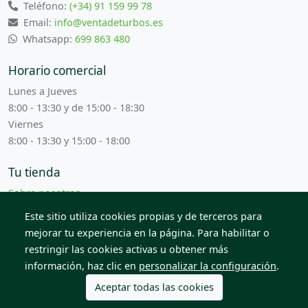
Teléfono:
(+34) 91 159 99 78
Email:
info@ventadeturbos.es
Whatsapp:
699 863 480
Horario comercial
Lunes a Jueves
8:00 - 13:30 y de 15:00 - 18:30
Viernes
8:00 - 13:30 y 15:00 - 18:00
Tu tienda
Sobre nosotros
Términos y condiciones
Este sitio utiliza cookies propias y de terceros para
Contacta con nosotros
mejorar tu experiencia en la página. Para habilitar o
restringir las cookies activas u obtener más
información, haz clic en
personalizar la configuración
.
© 2026 Todos los derechos reservados. Venta de Piezas
2012 S.L.
Aceptar todas las cookies
Política de cookies
Política de privacidad