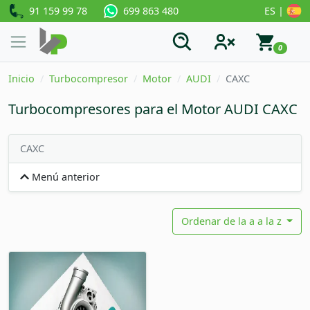
91 159 99 78
ES |
699 863 480
0
Inicio
Turbocompresor
Motor
AUDI
CAXC
Turbocompresores para el Motor AUDI CAXC
CAXC
Menú anterior
Ordenar de la a a la z