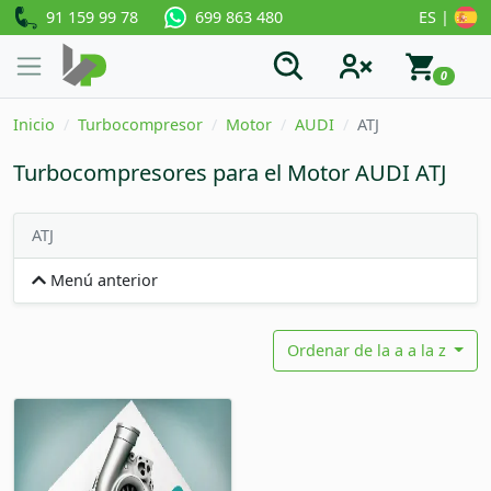
91 159 99 78
ES |
699 863 480
0
Inicio
Turbocompresor
Motor
AUDI
ATJ
Turbocompresores para el Motor AUDI ATJ
ATJ
Menú anterior
Ordenar de la a a la z