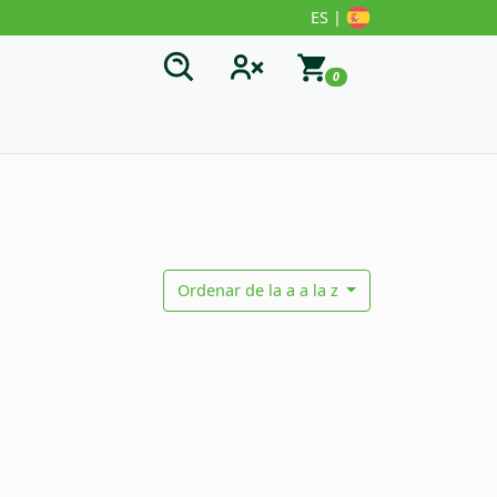
ES |
0
Ordenar de la a a la z